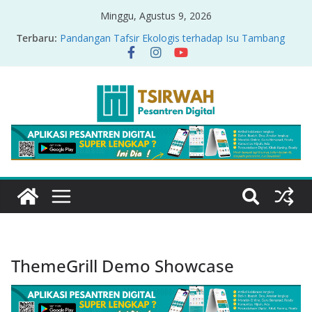
Minggu, Agustus 9, 2026
Terbaru:
Pandangan Tafsir Ekologis terhadap Isu Tambang
Nikel di Raja Ampat
PRODUK RELASI KUASA-IDIOLOGI PADA TAFSIR
ERA PERTENGAHAN
Sirah Nabawiyah
Oversharing dan Privasi dalam Al-Qur’an: “Ketika
Ayat Bicara Soal Curhat di Sosmed”
Menyikapi Fatherless, Kisah Lukman Menjadi
Cerminan
ThemeGrill Demo Showcase