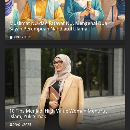
Muslimat NU dan Fatayat NU, Mengenal Dua
Sayap Perempuan Nahdlatul Ulama
30/01/2025
10 Tips Menjadi High Value Woman Menurut
Islam, Yuk Simak
29/01/2025