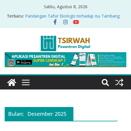
Sabtu, Agustus 8, 2026
Terbaru:
Pandangan Tafsir Ekologis terhadap Isu Tambang
Nikel di Raja Ampat
PRODUK RELASI KUASA-IDIOLOGI PADA TAFSIR
ERA PERTENGAHAN
Sirah Nabawiyah
Oversharing dan Privasi dalam Al-Qur’an: “Ketika
Ayat Bicara Soal Curhat di Sosmed”
Menyikapi Fatherless, Kisah Lukman Menjadi
Cerminan
Bulan:
Desember 2025