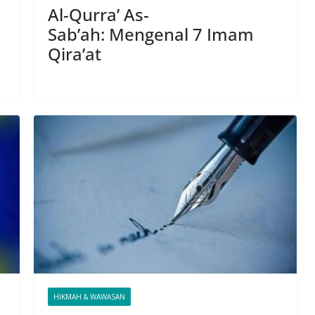
Al-Qurra’ As-
Sab’ah: Mengenal 7 Imam
Qira’at
HIKMAH & WAWASAN