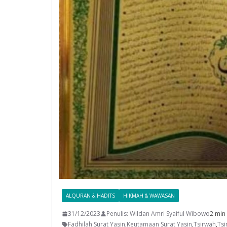
ALQURAN & HADITS
HIKMAH & WAWASAN
31/12/2023
Penulis: Wildan Amri Syaiful Wibowo
2 min
Fadhilah Surat Yasin
,
Keutamaan Surat Yasin
,
Tsirwah
,
Tsi