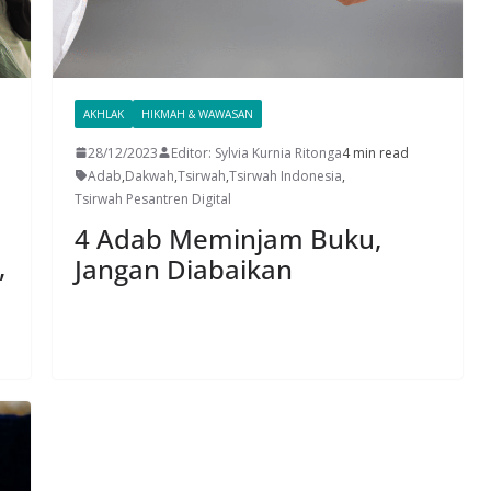
AKHLAK
HIKMAH & WAWASAN
28/12/2023
Editor: Sylvia Kurnia Ritonga
4 min read
Adab
,
Dakwah
,
Tsirwah
,
Tsirwah Indonesia
,
Tsirwah Pesantren Digital
4 Adab Meminjam Buku,
,
Jangan Diabaikan