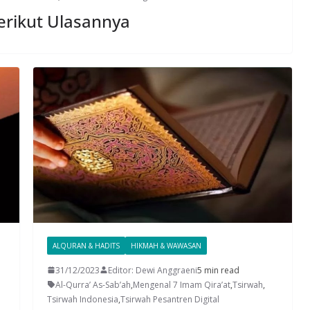
erikut Ulasannya
ALQURAN & HADITS
HIKMAH & WAWASAN
31/12/2023
Editor: Dewi Anggraeni
5 min read
Al-Qurra’ As-Sab’ah
,
Mengenal 7 Imam Qira’at
,
Tsirwah
,
Tsirwah Indonesia
,
Tsirwah Pesantren Digital