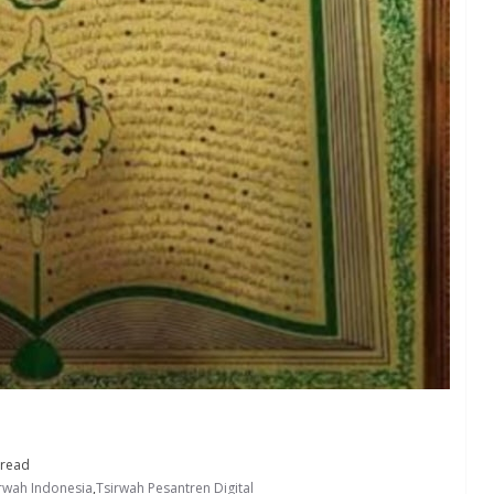
 read
rwah Indonesia
,
Tsirwah Pesantren Digital