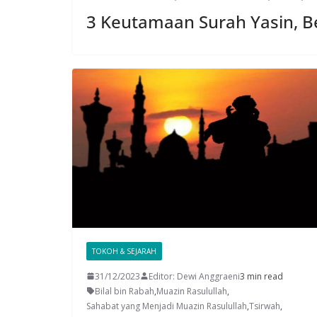
3 Keutamaan Surah Yasin, B
TOKOH & SEJARAH
31/12/2023
Editor: Dewi Anggraeni
3 min read
Bilal bin Rabah
,
Muazin Rasulullah
,
Sahabat yang Menjadi Muazin Rasulullah
,
Tsirwah
,