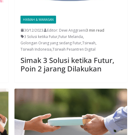
HIKMAH & WAWASAN
30/12/2023
Editor: Dewi Anggraeni
3 min read
3 Solusi ketika Futur
,
Futur Melanda
,
Golongan Orang yang sedang Futur
,
Tsirwah
,
Tsirwah Indonesia
,
Tsirwah Pesantren Digital
Simak 3 Solusi ketika Futur,
Poin 2 jarang Dilakukan