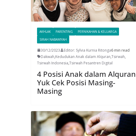
AKHLAK
PARENTING
PERNIKAHAN & KELUARGA
SIRAH NABAWIYAH
30/12/2023
Editor: Sylvia Kurnia Ritonga
6 min read
Dakwah
,
Kedudukan Anak dalam Alquran
,
Tsirwah
,
Tsirwah Indonesia
,
Tsirwah Pesantren Digital
4 Posisi Anak dalam Alquran
Yuk Cek Posisi Masing-
Masing