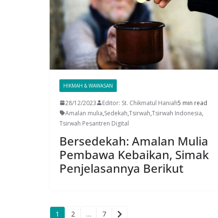
HIKMAH & WAWASAN
28/12/2023
Editor: St. Chikmatul Haniah
5 min read
Amalan mulia
,
Sedekah
,
Tsirwah
,
Tsirwah Indonesia
,
Tsirwah Pesantren Digital
Bersedekah: Amalan Mulia
Pembawa Kebaikan, Simak
Penjelasannya Berikut
1
2
…
7