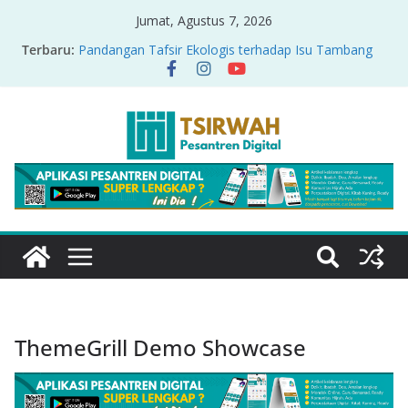
Jumat, Agustus 7, 2026
Terbaru:
Pandangan Tafsir Ekologis terhadap Isu Tambang
Nikel di Raja Ampat
PRODUK RELASI KUASA-IDIOLOGI PADA TAFSIR
ERA PERTENGAHAN
Sirah Nabawiyah
Oversharing dan Privasi dalam Al-Qur’an: “Ketika
Ayat Bicara Soal Curhat di Sosmed”
Menyikapi Fatherless, Kisah Lukman Menjadi
Cerminan
ThemeGrill Demo Showcase