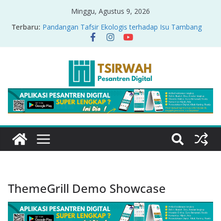
Minggu, Agustus 9, 2026
Terbaru:
Pandangan Tafsir Ekologis terhadap Isu Tambang
Nikel di Raja Ampat
PRODUK RELASI KUASA-IDIOLOGI PADA TAFSIR
ERA PERTENGAHAN
Sirah Nabawiyah
Oversharing dan Privasi dalam Al-Qur’an: “Ketika
Ayat Bicara Soal Curhat di Sosmed”
Menyikapi Fatherless, Kisah Lukman Menjadi
Cerminan
ThemeGrill Demo Showcase