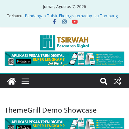
Jumat, Agustus 7, 2026
Terbaru:
Pandangan Tafsir Ekologis terhadap Isu Tambang
Nikel di Raja Ampat
PRODUK RELASI KUASA-IDIOLOGI PADA TAFSIR
ERA PERTENGAHAN
Sirah Nabawiyah
Oversharing dan Privasi dalam Al-Qur’an: “Ketika
Ayat Bicara Soal Curhat di Sosmed”
Menyikapi Fatherless, Kisah Lukman Menjadi
Cerminan
ThemeGrill Demo Showcase