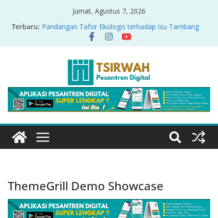
Jumat, Agustus 7, 2026
Terbaru:
Pandangan Tafsir Ekologis terhadap Isu Tambang
Nikel di Raja Ampat
PRODUK RELASI KUASA-IDIOLOGI PADA TAFSIR
ERA PERTENGAHAN
Sirah Nabawiyah
Oversharing dan Privasi dalam Al-Qur’an: “Ketika
Ayat Bicara Soal Curhat di Sosmed”
Menyikapi Fatherless, Kisah Lukman Menjadi
Cerminan
ThemeGrill Demo Showcase