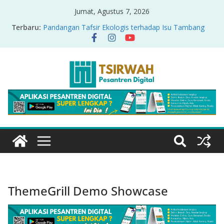
Jumat, Agustus 7, 2026
Terbaru:
Pandangan Tafsir Ekologis terhadap Isu Tambang
Nikel di Raja Ampat
PRODUK RELASI KUASA-IDIOLOGI PADA TAFSIR
ERA PERTENGAHAN
Sirah Nabawiyah
Oversharing dan Privasi dalam Al-Qur’an: “Ketika
Ayat Bicara Soal Curhat di Sosmed”
Menyikapi Fatherless, Kisah Lukman Menjadi
Cerminan
ThemeGrill Demo Showcase