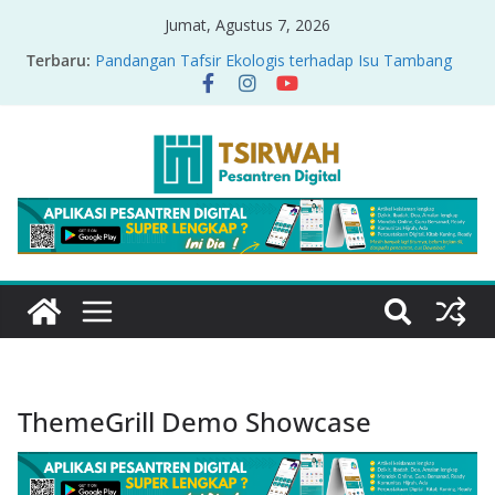
Jumat, Agustus 7, 2026
Terbaru:
Pandangan Tafsir Ekologis terhadap Isu Tambang
Nikel di Raja Ampat
PRODUK RELASI KUASA-IDIOLOGI PADA TAFSIR
ERA PERTENGAHAN
Sirah Nabawiyah
Oversharing dan Privasi dalam Al-Qur’an: “Ketika
Ayat Bicara Soal Curhat di Sosmed”
Menyikapi Fatherless, Kisah Lukman Menjadi
Cerminan
ThemeGrill Demo Showcase