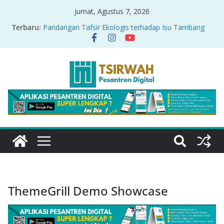
Jumat, Agustus 7, 2026
Terbaru:
Pandangan Tafsir Ekologis terhadap Isu Tambang
Nikel di Raja Ampat
PRODUK RELASI KUASA-IDIOLOGI PADA TAFSIR
ERA PERTENGAHAN
Sirah Nabawiyah
Oversharing dan Privasi dalam Al-Qur’an: “Ketika
Ayat Bicara Soal Curhat di Sosmed”
Menyikapi Fatherless, Kisah Lukman Menjadi
Cerminan
ThemeGrill Demo Showcase