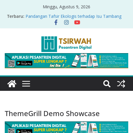
Minggu, Agustus 9, 2026
Terbaru:
Pandangan Tafsir Ekologis terhadap Isu Tambang
Nikel di Raja Ampat
PRODUK RELASI KUASA-IDIOLOGI PADA TAFSIR
ERA PERTENGAHAN
Sirah Nabawiyah
Oversharing dan Privasi dalam Al-Qur’an: “Ketika
Ayat Bicara Soal Curhat di Sosmed”
Menyikapi Fatherless, Kisah Lukman Menjadi
Cerminan
ThemeGrill Demo Showcase