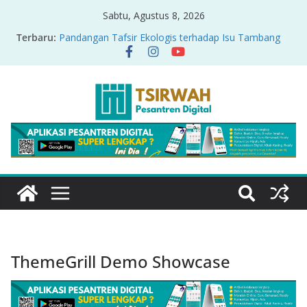
Sabtu, Agustus 8, 2026
Terbaru:
Pandangan Tafsir Ekologis terhadap Isu Tambang
Nikel di Raja Ampat
PRODUK RELASI KUASA-IDIOLOGI PADA TAFSIR
ERA PERTENGAHAN
Sirah Nabawiyah
Oversharing dan Privasi dalam Al-Qur’an: “Ketika
Ayat Bicara Soal Curhat di Sosmed”
Menyikapi Fatherless, Kisah Lukman Menjadi
Cerminan
ThemeGrill Demo Showcase