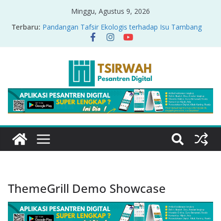
Minggu, Agustus 9, 2026
Terbaru:
Pandangan Tafsir Ekologis terhadap Isu Tambang
Nikel di Raja Ampat
PRODUK RELASI KUASA-IDIOLOGI PADA TAFSIR
ERA PERTENGAHAN
Sirah Nabawiyah
Oversharing dan Privasi dalam Al-Qur’an: “Ketika
Ayat Bicara Soal Curhat di Sosmed”
Menyikapi Fatherless, Kisah Lukman Menjadi
Cerminan
ThemeGrill Demo Showcase