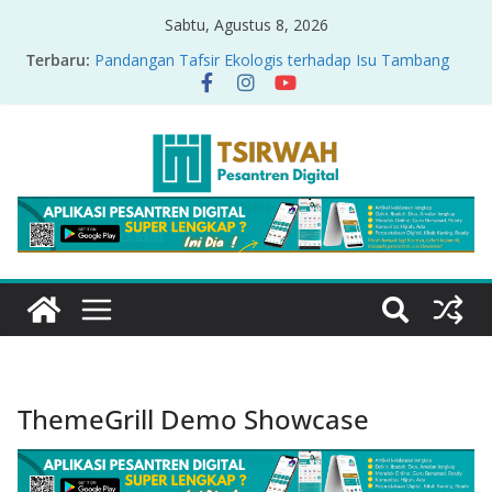
Sabtu, Agustus 8, 2026
Terbaru:
Pandangan Tafsir Ekologis terhadap Isu Tambang
Nikel di Raja Ampat
PRODUK RELASI KUASA-IDIOLOGI PADA TAFSIR
ERA PERTENGAHAN
Sirah Nabawiyah
Oversharing dan Privasi dalam Al-Qur’an: “Ketika
Ayat Bicara Soal Curhat di Sosmed”
Menyikapi Fatherless, Kisah Lukman Menjadi
Cerminan
ThemeGrill Demo Showcase