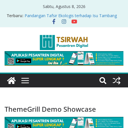
Sabtu, Agustus 8, 2026
Terbaru:
Pandangan Tafsir Ekologis terhadap Isu Tambang
Nikel di Raja Ampat
PRODUK RELASI KUASA-IDIOLOGI PADA TAFSIR
ERA PERTENGAHAN
Sirah Nabawiyah
Oversharing dan Privasi dalam Al-Qur’an: “Ketika
Ayat Bicara Soal Curhat di Sosmed”
Menyikapi Fatherless, Kisah Lukman Menjadi
Cerminan
ThemeGrill Demo Showcase