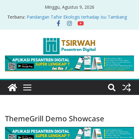
Minggu, Agustus 9, 2026
Terbaru:
Pandangan Tafsir Ekologis terhadap Isu Tambang
Nikel di Raja Ampat
PRODUK RELASI KUASA-IDIOLOGI PADA TAFSIR
ERA PERTENGAHAN
Sirah Nabawiyah
Oversharing dan Privasi dalam Al-Qur’an: “Ketika
Ayat Bicara Soal Curhat di Sosmed”
Menyikapi Fatherless, Kisah Lukman Menjadi
Cerminan
ThemeGrill Demo Showcase