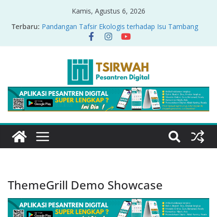
Kamis, Agustus 6, 2026
Terbaru:
Pandangan Tafsir Ekologis terhadap Isu Tambang
Nikel di Raja Ampat
PRODUK RELASI KUASA-IDIOLOGI PADA TAFSIR
ERA PERTENGAHAN
Sirah Nabawiyah
Oversharing dan Privasi dalam Al-Qur’an: “Ketika
Ayat Bicara Soal Curhat di Sosmed”
Menyikapi Fatherless, Kisah Lukman Menjadi
Cerminan
ThemeGrill Demo Showcase