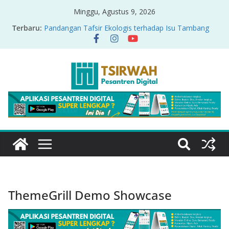
Minggu, Agustus 9, 2026
Terbaru:
Pandangan Tafsir Ekologis terhadap Isu Tambang
Nikel di Raja Ampat
PRODUK RELASI KUASA-IDIOLOGI PADA TAFSIR
ERA PERTENGAHAN
Sirah Nabawiyah
Oversharing dan Privasi dalam Al-Qur’an: “Ketika
Ayat Bicara Soal Curhat di Sosmed”
Menyikapi Fatherless, Kisah Lukman Menjadi
Cerminan
ThemeGrill Demo Showcase