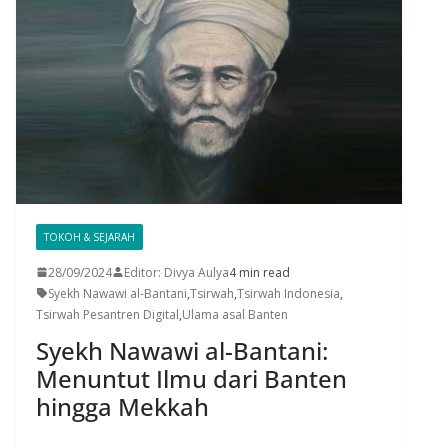
TOKOH & SEJARAH
28/09/2024
Editor: Divya Aulya
4 min read
Syekh Nawawi al-Bantani
,
Tsirwah
,
Tsirwah Indonesia
,
Tsirwah Pesantren Digital
,
Ulama asal Banten
Syekh Nawawi al-Bantani:
Menuntut Ilmu dari Banten
hingga Mekkah