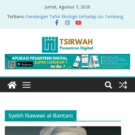
Jumat, Agustus 7, 2026
Terbaru:
Pandangan Tafsir Ekologis terhadap Isu Tambang
Nikel di Raja Ampat
PRODUK RELASI KUASA-IDIOLOGI PADA TAFSIR
ERA PERTENGAHAN
Sirah Nabawiyah
Oversharing dan Privasi dalam Al-Qur’an: “Ketika
Ayat Bicara Soal Curhat di Sosmed”
Menyikapi Fatherless, Kisah Lukman Menjadi
Cerminan
Syekh Nawawi al-Bantani