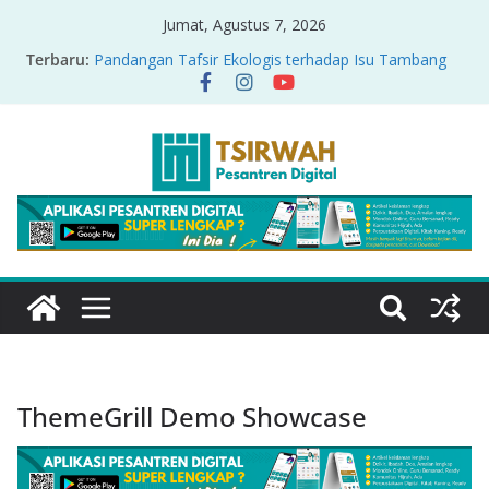
Jumat, Agustus 7, 2026
Terbaru:
Pandangan Tafsir Ekologis terhadap Isu Tambang
Nikel di Raja Ampat
PRODUK RELASI KUASA-IDIOLOGI PADA TAFSIR
ERA PERTENGAHAN
Sirah Nabawiyah
Oversharing dan Privasi dalam Al-Qur’an: “Ketika
Ayat Bicara Soal Curhat di Sosmed”
Menyikapi Fatherless, Kisah Lukman Menjadi
Cerminan
ThemeGrill Demo Showcase