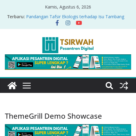
Kamis, Agustus 6, 2026
Terbaru:
Pandangan Tafsir Ekologis terhadap Isu Tambang
Nikel di Raja Ampat
PRODUK RELASI KUASA-IDIOLOGI PADA TAFSIR
ERA PERTENGAHAN
Sirah Nabawiyah
Oversharing dan Privasi dalam Al-Qur’an: “Ketika
Ayat Bicara Soal Curhat di Sosmed”
Menyikapi Fatherless, Kisah Lukman Menjadi
Cerminan
ThemeGrill Demo Showcase