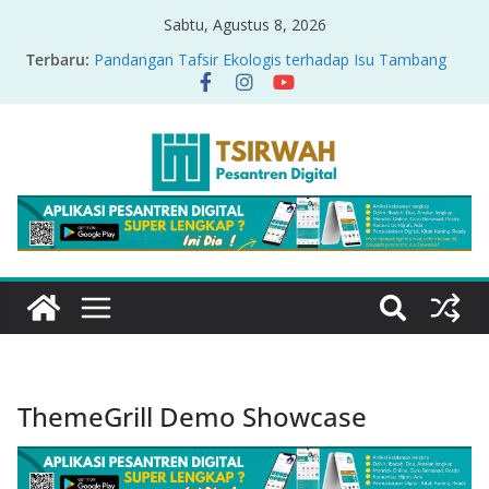
Sabtu, Agustus 8, 2026
Terbaru:
Pandangan Tafsir Ekologis terhadap Isu Tambang
Nikel di Raja Ampat
PRODUK RELASI KUASA-IDIOLOGI PADA TAFSIR
ERA PERTENGAHAN
Sirah Nabawiyah
Oversharing dan Privasi dalam Al-Qur’an: “Ketika
Ayat Bicara Soal Curhat di Sosmed”
Menyikapi Fatherless, Kisah Lukman Menjadi
Cerminan
ThemeGrill Demo Showcase