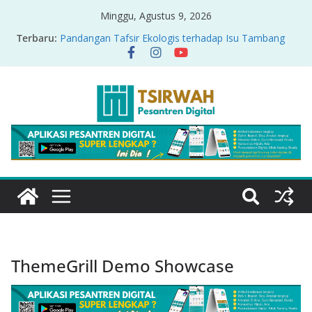
Minggu, Agustus 9, 2026
Terbaru:
Pandangan Tafsir Ekologis terhadap Isu Tambang
Nikel di Raja Ampat
PRODUK RELASI KUASA-IDIOLOGI PADA TAFSIR
ERA PERTENGAHAN
Sirah Nabawiyah
Oversharing dan Privasi dalam Al-Qur’an: “Ketika
Ayat Bicara Soal Curhat di Sosmed”
Menyikapi Fatherless, Kisah Lukman Menjadi
Cerminan
ThemeGrill Demo Showcase