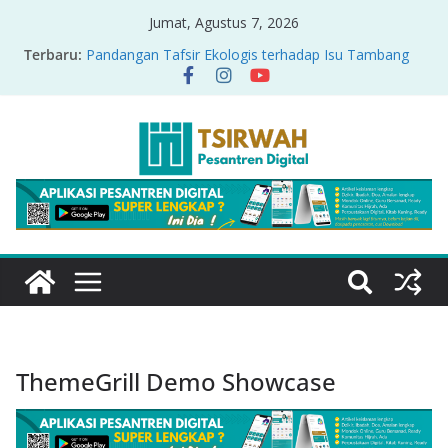
Jumat, Agustus 7, 2026
Terbaru:
Pandangan Tafsir Ekologis terhadap Isu Tambang
Nikel di Raja Ampat
PRODUK RELASI KUASA-IDIOLOGI PADA TAFSIR
ERA PERTENGAHAN
Sirah Nabawiyah
Oversharing dan Privasi dalam Al-Qur’an: “Ketika
Ayat Bicara Soal Curhat di Sosmed”
Menyikapi Fatherless, Kisah Lukman Menjadi
Cerminan
ThemeGrill Demo Showcase