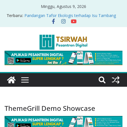
Minggu, Agustus 9, 2026
Terbaru:
Pandangan Tafsir Ekologis terhadap Isu Tambang
Nikel di Raja Ampat
PRODUK RELASI KUASA-IDIOLOGI PADA TAFSIR
ERA PERTENGAHAN
Sirah Nabawiyah
Oversharing dan Privasi dalam Al-Qur’an: “Ketika
Ayat Bicara Soal Curhat di Sosmed”
Menyikapi Fatherless, Kisah Lukman Menjadi
Cerminan
ThemeGrill Demo Showcase