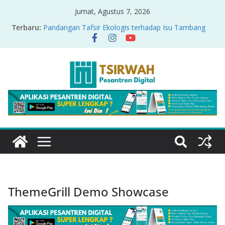
Jumat, Agustus 7, 2026
Terbaru:
Pandangan Tafsir Ekologis terhadap Isu Tambang
Nikel di Raja Ampat
PRODUK RELASI KUASA-IDIOLOGI PADA TAFSIR
ERA PERTENGAHAN
Sirah Nabawiyah
Oversharing dan Privasi dalam Al-Qur’an: “Ketika
Ayat Bicara Soal Curhat di Sosmed”
Menyikapi Fatherless, Kisah Lukman Menjadi
Cerminan
ThemeGrill Demo Showcase