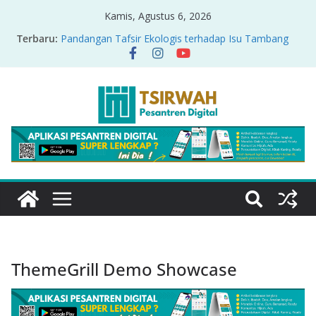
Kamis, Agustus 6, 2026
Terbaru:
Pandangan Tafsir Ekologis terhadap Isu Tambang
Nikel di Raja Ampat
PRODUK RELASI KUASA-IDIOLOGI PADA TAFSIR
ERA PERTENGAHAN
Sirah Nabawiyah
Oversharing dan Privasi dalam Al-Qur’an: “Ketika
Ayat Bicara Soal Curhat di Sosmed”
Menyikapi Fatherless, Kisah Lukman Menjadi
Cerminan
ThemeGrill Demo Showcase