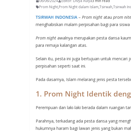
06/06/2024
Editor: Divya Aulya
3 min read
Prom Night
,
Prom Night dalam Islam
,
Tsirwah
,
Tsirwah In
TSIRWAH INDONESIA
–
Prom night
atau
prom nit
menghabiskan malam perpisahan bagi para siswa t
Prom night
awalnya merupakan pesta dansa kaum
para remaja kalangan atas.
Selain itu, pesta ini juga bertujuan untuk menca
perpisahan seperti saat ini.
Pada dasarnya, Islam melarang jenis pesta tersebu
1.
Prom Night Identik deng
Perempuan dan laki-laki berada dalam ruangan ta
Parahnya, terkadang ada pesta dansa yang mengharu
hukumnya haram bagi lawan jenis yang bukan ma