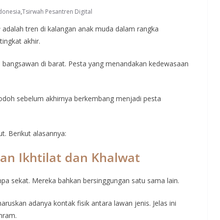
donesia
,
Tsirwah Pesantren Digital
e
adalah tren di kalangan anak muda dalam rangka
ingkat akhir.
 bangsawan di barat. Pesta yang menandakan kedewasaan
ri jodoh sebelum akhirnya berkembang menjadi pesta
t. Berikut alasannya:
an Ikhtilat dan Khalwat
npa sekat. Mereka bahkan bersinggungan satu sama lain.
skan adanya kontak fisik antara lawan jenis. Jelas ini
hram.