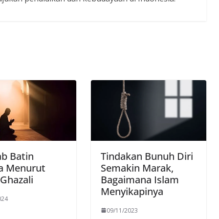
b Batin
Tindakan Bunuh Diri
a Menurut
Semakin Marak,
Ghazali
Bagaimana Islam
Menyikapinya
024
09/11/2023