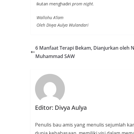
ikutan menghadiri
prom night
.
Wallohu A’lam
Oleh Divya Aulya Wulandari
6 Manfaat Terapi Bekam, Dianjurkan oleh 
Muhammad SAW
Editor: Divya Aulya
Penulis bau amis yang menulis sejumlah kary
dunia kebahasaan, memiliki visi dalam mem