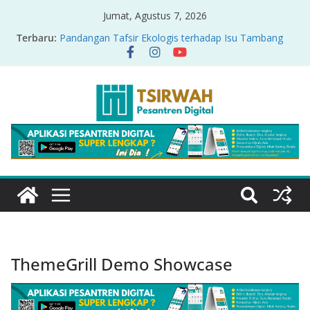
Jumat, Agustus 7, 2026
Terbaru:
Pandangan Tafsir Ekologis terhadap Isu Tambang
Nikel di Raja Ampat
PRODUK RELASI KUASA-IDIOLOGI PADA TAFSIR
ERA PERTENGAHAN
Sirah Nabawiyah
Oversharing dan Privasi dalam Al-Qur’an: “Ketika
Ayat Bicara Soal Curhat di Sosmed”
Menyikapi Fatherless, Kisah Lukman Menjadi
Cerminan
ThemeGrill Demo Showcase