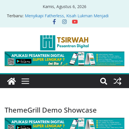
Kamis, Agustus 6, 2026
Terbaru:
Menyikapi Fatherless, Kisah Lukman Menjadi
Cerminan
Pandangan Tafsir Ekologis terhadap Isu Tambang
Nikel di Raja Ampat
PRODUK RELASI KUASA-IDIOLOGI PADA TAFSIR
ERA PERTENGAHAN
Sirah Nabawiyah
Oversharing dan Privasi dalam Al-Qur’an: “Ketika
Ayat Bicara Soal Curhat di Sosmed”
ThemeGrill Demo Showcase