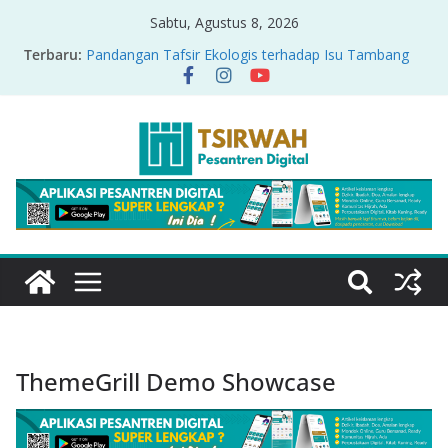
Sabtu, Agustus 8, 2026
Terbaru:
Pandangan Tafsir Ekologis terhadap Isu Tambang
Nikel di Raja Ampat
PRODUK RELASI KUASA-IDIOLOGI PADA TAFSIR
ERA PERTENGAHAN
Sirah Nabawiyah
Oversharing dan Privasi dalam Al-Qur’an: “Ketika
Ayat Bicara Soal Curhat di Sosmed”
Menyikapi Fatherless, Kisah Lukman Menjadi
Cerminan
ThemeGrill Demo Showcase