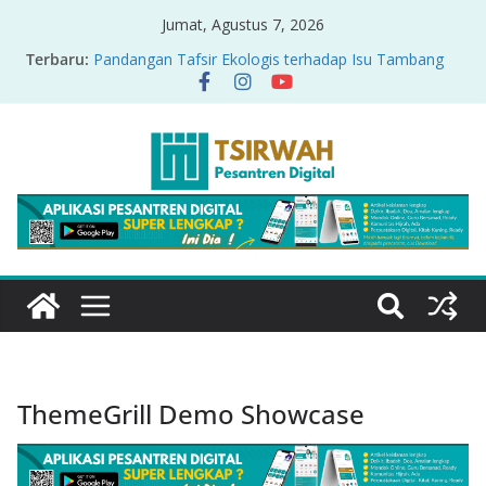
Jumat, Agustus 7, 2026
Terbaru:
Pandangan Tafsir Ekologis terhadap Isu Tambang
Nikel di Raja Ampat
PRODUK RELASI KUASA-IDIOLOGI PADA TAFSIR
ERA PERTENGAHAN
Sirah Nabawiyah
Oversharing dan Privasi dalam Al-Qur’an: “Ketika
Ayat Bicara Soal Curhat di Sosmed”
Menyikapi Fatherless, Kisah Lukman Menjadi
Cerminan
ThemeGrill Demo Showcase