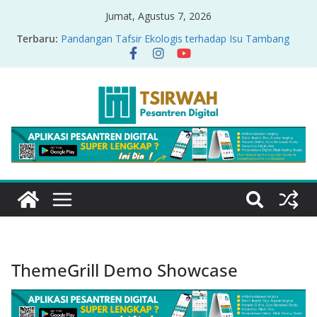
Jumat, Agustus 7, 2026
Terbaru:
Pandangan Tafsir Ekologis terhadap Isu Tambang
Nikel di Raja Ampat
PRODUK RELASI KUASA-IDIOLOGI PADA TAFSIR
ERA PERTENGAHAN
Sirah Nabawiyah
Oversharing dan Privasi dalam Al-Qur’an: “Ketika
Ayat Bicara Soal Curhat di Sosmed”
Menyikapi Fatherless, Kisah Lukman Menjadi
Cerminan
ThemeGrill Demo Showcase