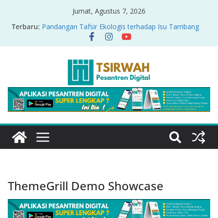
Jumat, Agustus 7, 2026
Terbaru:
Pandangan Tafsir Ekologis terhadap Isu Tambang
Nikel di Raja Ampat
PRODUK RELASI KUASA-IDIOLOGI PADA TAFSIR
ERA PERTENGAHAN
Sirah Nabawiyah
Oversharing dan Privasi dalam Al-Qur’an: “Ketika
Ayat Bicara Soal Curhat di Sosmed”
Menyikapi Fatherless, Kisah Lukman Menjadi
Cerminan
ThemeGrill Demo Showcase