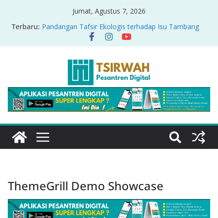
Jumat, Agustus 7, 2026
Terbaru:
Pandangan Tafsir Ekologis terhadap Isu Tambang
Nikel di Raja Ampat
PRODUK RELASI KUASA-IDIOLOGI PADA TAFSIR
ERA PERTENGAHAN
Sirah Nabawiyah
Oversharing dan Privasi dalam Al-Qur’an: “Ketika
Ayat Bicara Soal Curhat di Sosmed”
Menyikapi Fatherless, Kisah Lukman Menjadi
Cerminan
ThemeGrill Demo Showcase