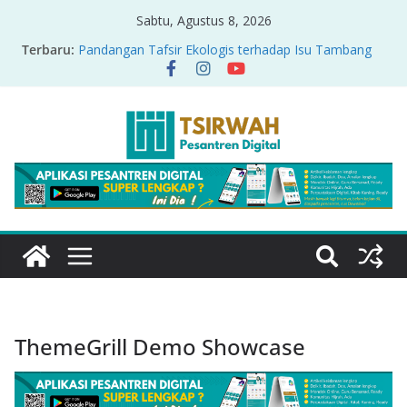
Sabtu, Agustus 8, 2026
Terbaru:
Pandangan Tafsir Ekologis terhadap Isu Tambang
Nikel di Raja Ampat
PRODUK RELASI KUASA-IDIOLOGI PADA TAFSIR
ERA PERTENGAHAN
Sirah Nabawiyah
Oversharing dan Privasi dalam Al-Qur’an: “Ketika
Ayat Bicara Soal Curhat di Sosmed”
Menyikapi Fatherless, Kisah Lukman Menjadi
Cerminan
ThemeGrill Demo Showcase