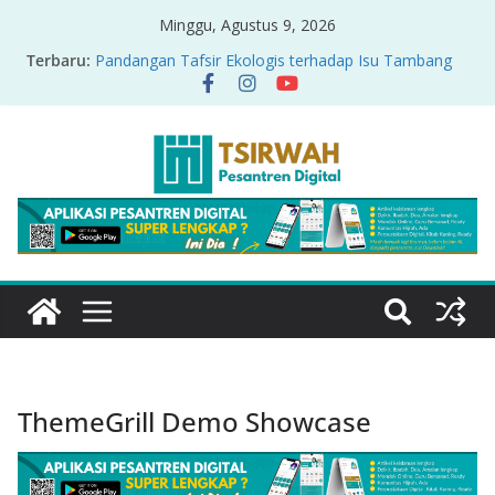
Minggu, Agustus 9, 2026
Terbaru:
Pandangan Tafsir Ekologis terhadap Isu Tambang
Nikel di Raja Ampat
PRODUK RELASI KUASA-IDIOLOGI PADA TAFSIR
ERA PERTENGAHAN
Sirah Nabawiyah
Oversharing dan Privasi dalam Al-Qur’an: “Ketika
Ayat Bicara Soal Curhat di Sosmed”
Menyikapi Fatherless, Kisah Lukman Menjadi
Cerminan
ThemeGrill Demo Showcase