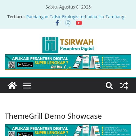
Sabtu, Agustus 8, 2026
Terbaru:
Pandangan Tafsir Ekologis terhadap Isu Tambang
Nikel di Raja Ampat
PRODUK RELASI KUASA-IDIOLOGI PADA TAFSIR
ERA PERTENGAHAN
Sirah Nabawiyah
Oversharing dan Privasi dalam Al-Qur’an: “Ketika
Ayat Bicara Soal Curhat di Sosmed”
Menyikapi Fatherless, Kisah Lukman Menjadi
Cerminan
ThemeGrill Demo Showcase