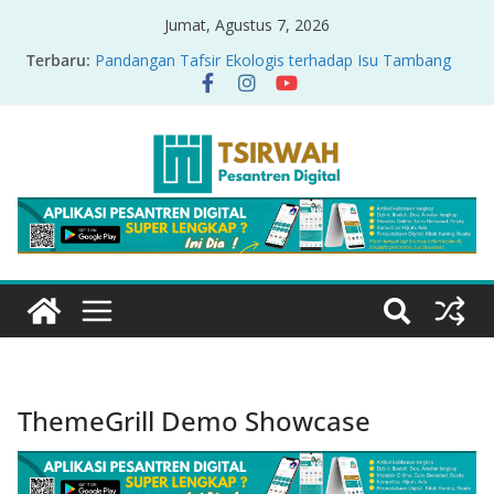
Jumat, Agustus 7, 2026
Terbaru:
Pandangan Tafsir Ekologis terhadap Isu Tambang
Nikel di Raja Ampat
PRODUK RELASI KUASA-IDIOLOGI PADA TAFSIR
ERA PERTENGAHAN
Sirah Nabawiyah
Oversharing dan Privasi dalam Al-Qur’an: “Ketika
Ayat Bicara Soal Curhat di Sosmed”
Menyikapi Fatherless, Kisah Lukman Menjadi
Cerminan
ThemeGrill Demo Showcase