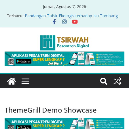
Jumat, Agustus 7, 2026
Terbaru:
Pandangan Tafsir Ekologis terhadap Isu Tambang
Nikel di Raja Ampat
PRODUK RELASI KUASA-IDIOLOGI PADA TAFSIR
ERA PERTENGAHAN
Sirah Nabawiyah
Oversharing dan Privasi dalam Al-Qur’an: “Ketika
Ayat Bicara Soal Curhat di Sosmed”
Menyikapi Fatherless, Kisah Lukman Menjadi
Cerminan
ThemeGrill Demo Showcase