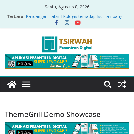
Sabtu, Agustus 8, 2026
Terbaru:
Pandangan Tafsir Ekologis terhadap Isu Tambang
Nikel di Raja Ampat
PRODUK RELASI KUASA-IDIOLOGI PADA TAFSIR
ERA PERTENGAHAN
Sirah Nabawiyah
Oversharing dan Privasi dalam Al-Qur’an: “Ketika
Ayat Bicara Soal Curhat di Sosmed”
Menyikapi Fatherless, Kisah Lukman Menjadi
Cerminan
ThemeGrill Demo Showcase