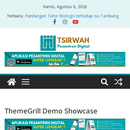
Kamis, Agustus 6, 2026
Terbaru:
Pandangan Tafsir Ekologis terhadap Isu Tambang
Nikel di Raja Ampat
PRODUK RELASI KUASA-IDIOLOGI PADA TAFSIR
ERA PERTENGAHAN
Sirah Nabawiyah
Oversharing dan Privasi dalam Al-Qur’an: “Ketika
Ayat Bicara Soal Curhat di Sosmed”
Menyikapi Fatherless, Kisah Lukman Menjadi
Cerminan
ThemeGrill Demo Showcase