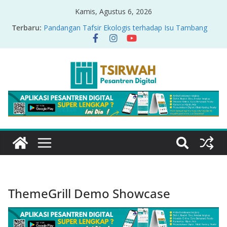
Kamis, Agustus 6, 2026
Terbaru:
Pandangan Tafsir Ekologis terhadap Isu Tambang
Nikel di Raja Ampat
PRODUK RELASI KUASA-IDIOLOGI PADA TAFSIR
ERA PERTENGAHAN
Sirah Nabawiyah
Oversharing dan Privasi dalam Al-Qur’an: “Ketika
Ayat Bicara Soal Curhat di Sosmed”
Menyikapi Fatherless, Kisah Lukman Menjadi
Cerminan
ThemeGrill Demo Showcase