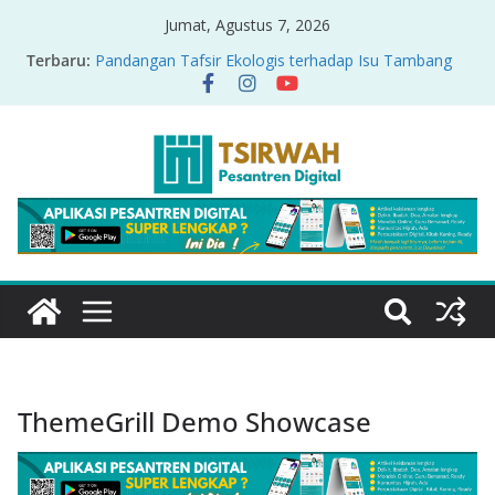
Jumat, Agustus 7, 2026
Terbaru:
Pandangan Tafsir Ekologis terhadap Isu Tambang
Nikel di Raja Ampat
PRODUK RELASI KUASA-IDIOLOGI PADA TAFSIR
ERA PERTENGAHAN
Sirah Nabawiyah
Oversharing dan Privasi dalam Al-Qur’an: “Ketika
Ayat Bicara Soal Curhat di Sosmed”
Menyikapi Fatherless, Kisah Lukman Menjadi
Cerminan
ThemeGrill Demo Showcase