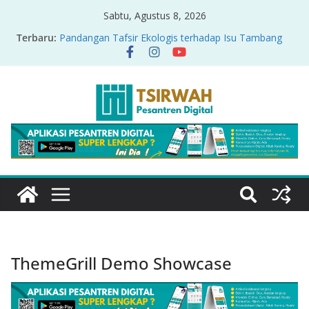
Sabtu, Agustus 8, 2026
Terbaru:
Pandangan Tafsir Ekologis terhadap Isu Tambang
Nikel di Raja Ampat
PRODUK RELASI KUASA-IDIOLOGI PADA TAFSIR
ERA PERTENGAHAN
Sirah Nabawiyah
Oversharing dan Privasi dalam Al-Qur’an: “Ketika
Ayat Bicara Soal Curhat di Sosmed”
Menyikapi Fatherless, Kisah Lukman Menjadi
Cerminan
ThemeGrill Demo Showcase