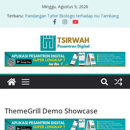
Minggu, Agustus 9, 2026
Terbaru:
Pandangan Tafsir Ekologis terhadap Isu Tambang
Nikel di Raja Ampat
PRODUK RELASI KUASA-IDIOLOGI PADA TAFSIR
ERA PERTENGAHAN
Sirah Nabawiyah
Oversharing dan Privasi dalam Al-Qur’an: “Ketika
Ayat Bicara Soal Curhat di Sosmed”
Menyikapi Fatherless, Kisah Lukman Menjadi
Cerminan
ThemeGrill Demo Showcase