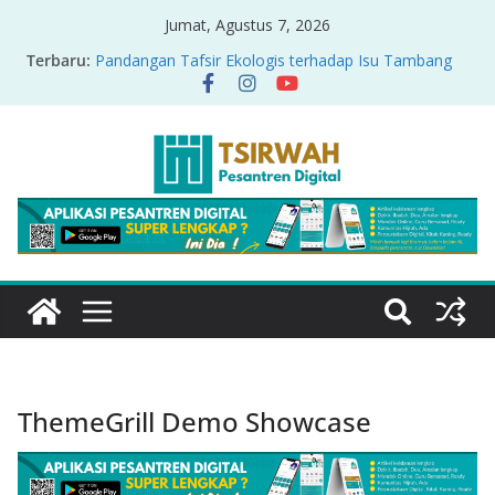
Jumat, Agustus 7, 2026
Terbaru:
Pandangan Tafsir Ekologis terhadap Isu Tambang
Nikel di Raja Ampat
PRODUK RELASI KUASA-IDIOLOGI PADA TAFSIR
ERA PERTENGAHAN
Sirah Nabawiyah
Oversharing dan Privasi dalam Al-Qur’an: “Ketika
Ayat Bicara Soal Curhat di Sosmed”
Menyikapi Fatherless, Kisah Lukman Menjadi
Cerminan
ThemeGrill Demo Showcase