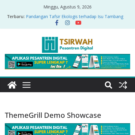
Minggu, Agustus 9, 2026
Terbaru:
Pandangan Tafsir Ekologis terhadap Isu Tambang
Nikel di Raja Ampat
PRODUK RELASI KUASA-IDIOLOGI PADA TAFSIR
ERA PERTENGAHAN
Sirah Nabawiyah
Oversharing dan Privasi dalam Al-Qur’an: “Ketika
Ayat Bicara Soal Curhat di Sosmed”
Menyikapi Fatherless, Kisah Lukman Menjadi
Cerminan
ThemeGrill Demo Showcase