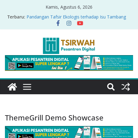
Kamis, Agustus 6, 2026
Terbaru:
Pandangan Tafsir Ekologis terhadap Isu Tambang
Nikel di Raja Ampat
PRODUK RELASI KUASA-IDIOLOGI PADA TAFSIR
ERA PERTENGAHAN
Sirah Nabawiyah
Oversharing dan Privasi dalam Al-Qur’an: “Ketika
Ayat Bicara Soal Curhat di Sosmed”
Menyikapi Fatherless, Kisah Lukman Menjadi
Cerminan
ThemeGrill Demo Showcase