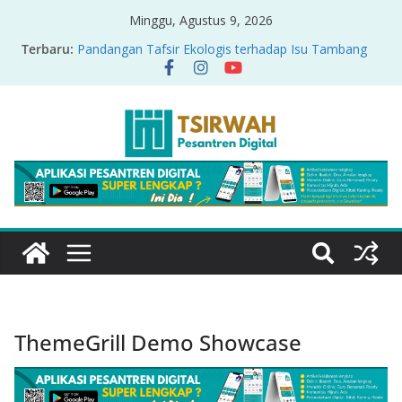
Minggu, Agustus 9, 2026
Terbaru:
Pandangan Tafsir Ekologis terhadap Isu Tambang
Nikel di Raja Ampat
PRODUK RELASI KUASA-IDIOLOGI PADA TAFSIR
ERA PERTENGAHAN
Sirah Nabawiyah
Oversharing dan Privasi dalam Al-Qur’an: “Ketika
Ayat Bicara Soal Curhat di Sosmed”
Menyikapi Fatherless, Kisah Lukman Menjadi
Cerminan
ThemeGrill Demo Showcase